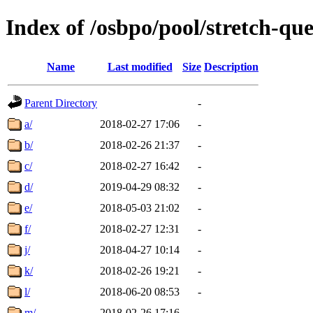
Index of /osbpo/pool/stretch-q
Name
Last modified
Size
Description
Parent Directory
-
a/
2018-02-27 17:06
-
b/
2018-02-26 21:37
-
c/
2018-02-27 16:42
-
d/
2019-04-29 08:32
-
e/
2018-05-03 21:02
-
f/
2018-02-27 12:31
-
j/
2018-04-27 10:14
-
k/
2018-02-26 19:21
-
l/
2018-06-20 08:53
-
m/
2018-02-26 17:16
-