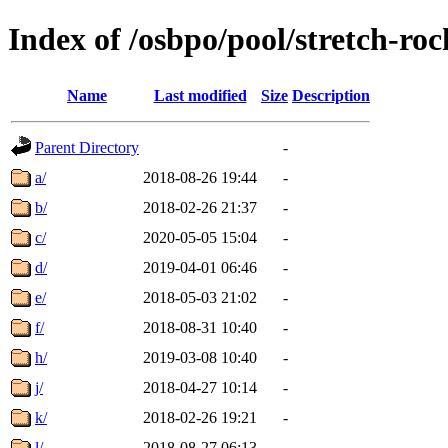
Index of /osbpo/pool/stretch-r
Name
Last modified
Size
Description
Parent Directory
-
a/
2018-08-26 19:44
-
b/
2018-02-26 21:37
-
c/
2020-05-05 15:04
-
d/
2019-04-01 06:46
-
e/
2018-05-03 21:02
-
f/
2018-08-31 10:40
-
h/
2019-03-08 10:40
-
j/
2018-04-27 10:14
-
k/
2018-02-26 19:21
-
l/
2018-08-27 06:13
-